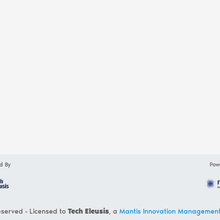
d By
Pow
eserved - Licensed to
Tech Eleusis
, a
Mantis Innovation Managemen