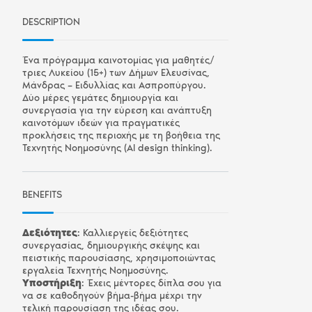
DESCRIPTION
Ένα πρόγραμμα καινοτομίας για μαθητές/
τριες Λυκείου (15+) των Δήμων Ελευσίνας,
Μάνδρας – Ειδυλλίας και Ασπροπύργου.
Δύο μέρες γεμάτες δημιουργία και
συνεργασία για την εύρεση και ανάπτυξη
καινοτόμων ιδεών για πραγματικές
προκλήσεις της περιοχής με τη βοήθεια της
Τεχνητής Νοημοσύνης (AI design thinking).
BENEFITS
Δεξιότητες
: Καλλιεργείς δεξιότητες
συνεργασίας, δημιουργικής σκέψης και
πειστικής παρουσίασης, χρησιμοποιώντας
εργαλεία Τεχνητής Νοημοσύνης.
Υποστήριξη
: Έχεις μέντορες δίπλα σου για
να σε καθοδηγούν βήμα-βήμα μέχρι την
τελική παρουσίαση της ιδέας σου.